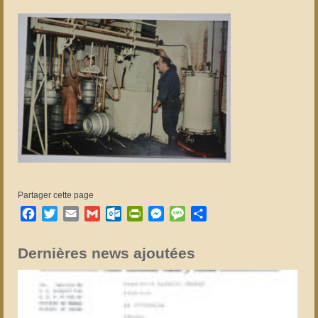
Partager cette page
Facebook
Twitter
Email
Gmail
Outlook.com
PrintFriendly
Messenger
Message
Partager
Dernières news ajoutées