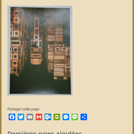
Partager cette page
Facebook
Twitter
Email
Gmail
Outlook.com
PrintFriendly
Messenger
Message
Partager
Dernières news ajoutées