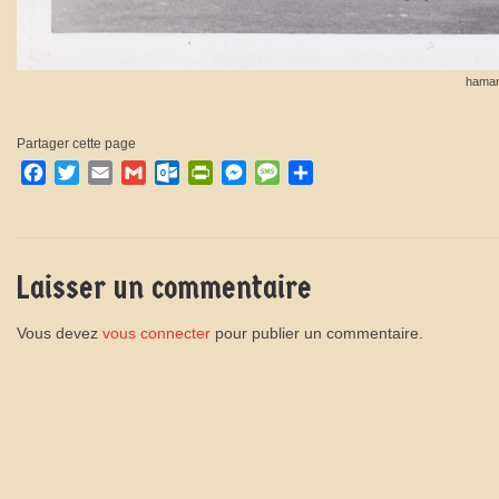
haman
Partager cette page
Facebook
Twitter
Email
Gmail
Outlook.com
PrintFriendly
Messenger
Message
Partager
Laisser un commentaire
Vous devez
vous connecter
pour publier un commentaire.