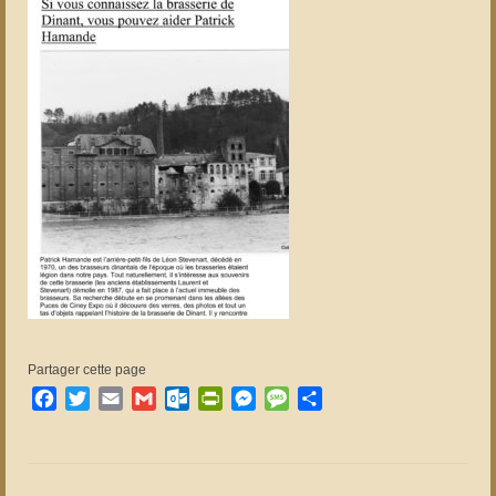
Partager cette page
Facebook
Twitter
Email
Gmail
Outlook.com
PrintFriendly
Messenger
Message
Partager