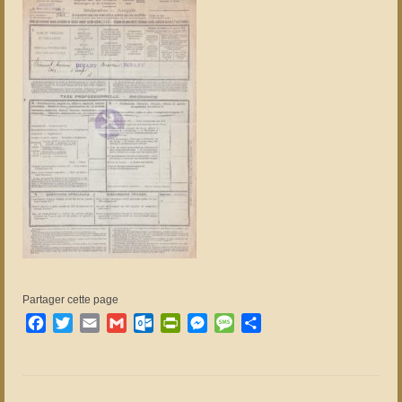
Partager cette page
Facebook
Twitter
Email
Gmail
Outlook.com
PrintFriendly
Messenger
Message
Partager