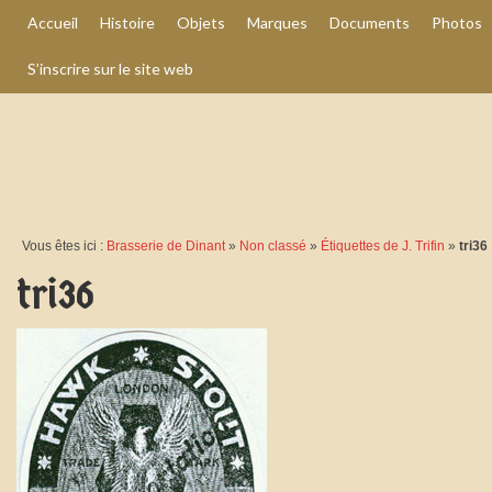
Accueil
Histoire
Objets
Marques
Documents
Photos
S’inscrire sur le site web
Vous êtes ici :
Brasserie de Dinant
»
Non classé
»
Étiquettes de J. Trifin
»
tri36
tri36