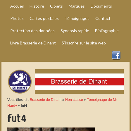
Accueil
Histoire
Objets
Marques
Documents
Photos
Cartes postales
Témoignages
Contact
Protection des données
Synopsis rapide
Bibliographie
Livre Brasserie de Dinant
S’inscrire sur le site web
Vous êtes ici :
Brasserie de Dinant
»
Non classé
»
Témoignage de Mr
Hardy
»
fut4
fut4