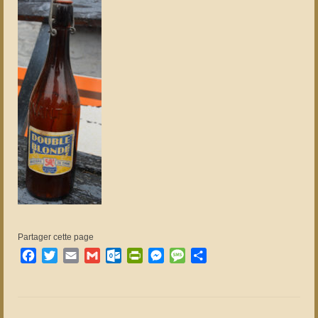
Partager cette page
Facebook
Twitter
Email
Gmail
Outlook.com
PrintFriendly
Messenger
Message
Partager