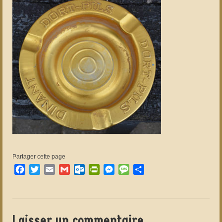
Partager cette page
Facebook
Twitter
Email
Gmail
Outlook.com
PrintFriendly
Messenger
Message
Partager
Laisser un commentaire