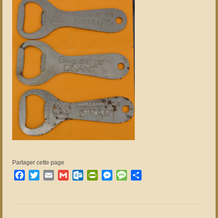
Partager cette page
Facebook
Twitter
Email
Gmail
Outlook.com
PrintFriendly
Messenger
Message
Partager