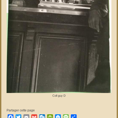
Coll guy D
Partager cette page
Facebook
Twitter
Email
Gmail
Outlook.com
PrintFriendly
Messenger
Message
Partager