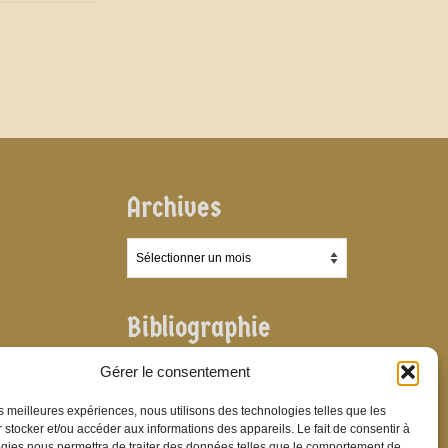
Archives
Archives
Bibliographie
Bibliographie
Gérer le consentement
les meilleures expériences, nous utilisons des technologies telles que les
 stocker et/ou accéder aux informations des appareils. Le fait de consentir à
gies nous permettra de traiter des données telles que le comportement de