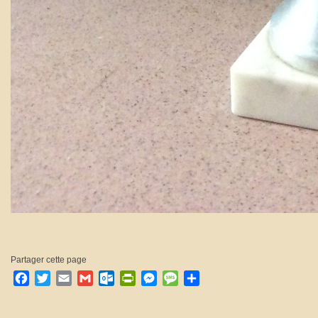
Partager cette page
Facebook
Twitter
Email
Gmail
Outlook.com
PrintFriendly
Messenger
Message
Partager