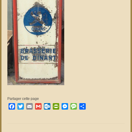
Partager cette page
Facebook
Twitter
Email
Gmail
Outlook.com
PrintFriendly
Messenger
Message
Partager