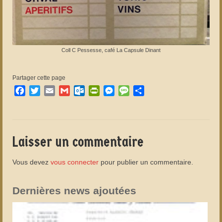
Coll C Pessesse, café La Capsule Dinant
Partager cette page
Facebook
Twitter
Email
Gmail
Outlook.com
PrintFriendly
Messenger
Message
Partager
Laisser un commentaire
Vous devez
vous connecter
pour publier un commentaire.
Dernières news ajoutées