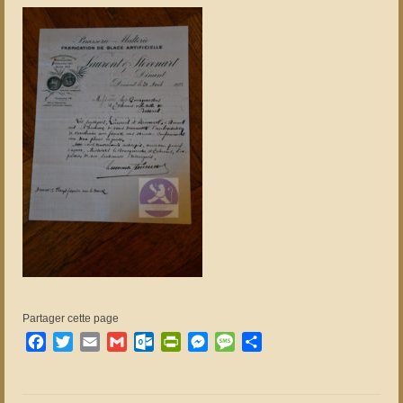
Partager cette page
Facebook
Twitter
Email
Gmail
Outlook.com
PrintFriendly
Messenger
Message
Partager