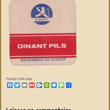
Partager cette page
Facebook
Twitter
Email
Gmail
Outlook.com
PrintFriendly
Messenger
Message
Partager