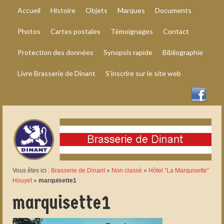
Accueil
Histoire
Objets
Marques
Documents
Photos
Cartes postales
Témoignages
Contact
Protection des données
Synopsis rapide
Bibliographie
Livre Brasserie de Dinant
S’inscrire sur le site web
Vous êtes ici :
Brasserie de Dinant
»
Non classé
»
Hôtel “La Marquisette”
Houyet
»
marquisette1
marquisette1