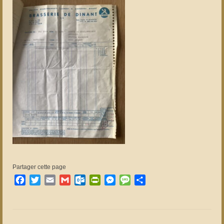
Partager cette page
Facebook
Twitter
Email
Gmail
Outlook.com
PrintFriendly
Messenger
Message
Partager