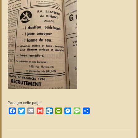
Partager cette page
Facebook
Twitter
Email
Gmail
Outlook.com
PrintFriendly
Messenger
Message
Partager