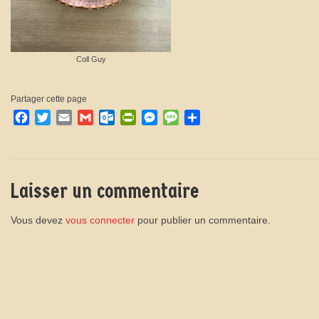
Coll Guy
Partager cette page
Facebook
Twitter
Email
Gmail
Outlook.com
PrintFriendly
Messenger
Message
Partager
Laisser un commentaire
Vous devez
vous connecter
pour publier un commentaire.