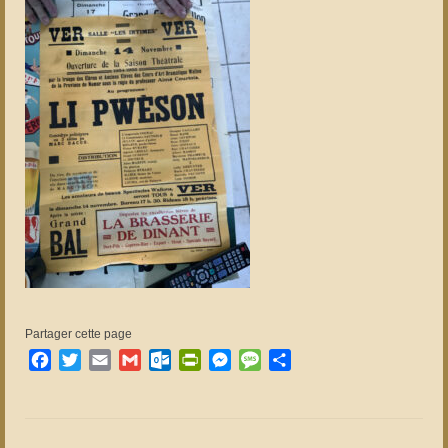
Partager cette page
Facebook
Twitter
Email
Gmail
Outlook.com
PrintFriendly
Messenger
Message
Partager