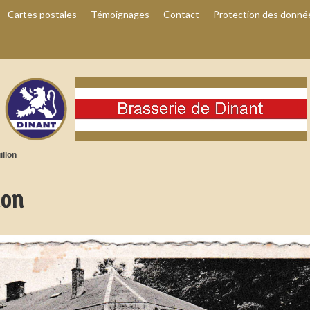
Cartes postales
Témoignages
Contact
Protection des donné
illon
lon