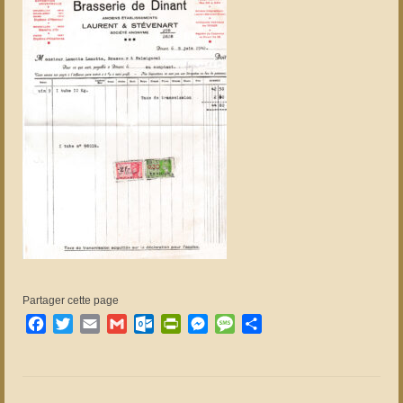
Partager cette page
Facebook
Twitter
Email
Gmail
Outlook.com
PrintFriendly
Messenger
Message
Partager