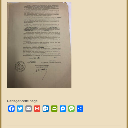
Partager cette page
Facebook
Twitter
Email
Gmail
Outlook.com
PrintFriendly
Messenger
Message
Partager