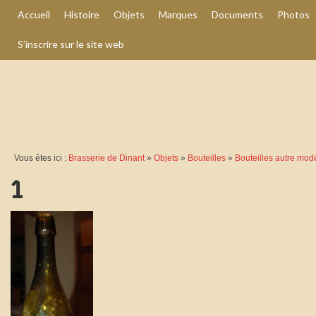
Accueil
Histoire
Objets
Marques
Documents
Photos
S’inscrire sur le site web
Vous êtes ici :
Brasserie de Dinant
»
Objets
»
Bouteilles
»
Bouteilles autre modè
1