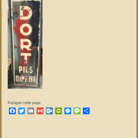
Partager cette page
Facebook
Twitter
Email
Gmail
Outlook.com
PrintFriendly
Messenger
Message
Partager