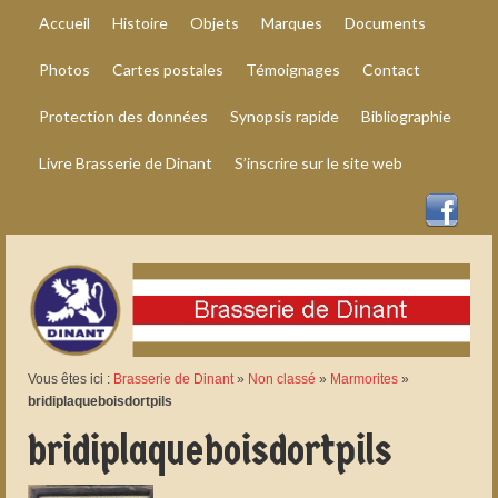
Accueil
Histoire
Objets
Marques
Documents
Photos
Cartes postales
Témoignages
Contact
Protection des données
Synopsis rapide
Bibliographie
Livre Brasserie de Dinant
S’inscrire sur le site web
Vous êtes ici :
Brasserie de Dinant
»
Non classé
»
Marmorites
»
bridiplaqueboisdortpils
bridiplaqueboisdortpils